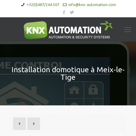
+32(0)487/244.507
info@knx-automation.com
Installation domotique à Meix-le-
Tige