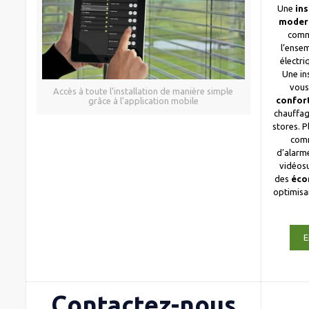
Une
ins
moder
comm
l’ense
électri
Une in
vous
Accès à toute l’installation de manière simple
confor
grâce à l’application mobile
chauffag
stores. 
com
d’alarme
vidéosu
des
éco
optimis
E
Contactez-nous