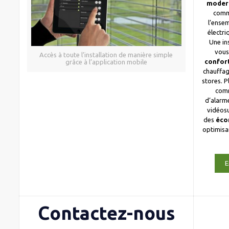
moder
comm
l’ense
électri
Une in
vous
Accès à toute l’installation de manière simple
confor
grâce à l’application mobile
chauffag
stores. 
com
d’alarme
vidéosu
des
éco
optimis
E
Contactez-nous