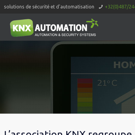
solutions de sécurité et d'automatisation
+32(0)487/24
L’association KNX regroupe