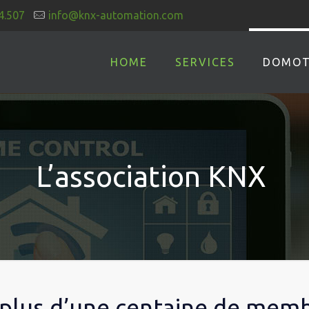
4.507
info@knx-automation.com
HOME
SERVICES
DOMOT
L’association KNX
 plus d’une centaine de memb