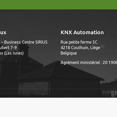
aux
KNX Automation
– Business Centre SIRIUS
Rue petite ferme 5C
ubert 7-9
4218 Couthuin, Liège
 (Les Isnes)
Belgique
Agrément ministériel : 20 190
© 2017 Knx Automation. All Rights Reserved.
Designed and Developed by
Bilal