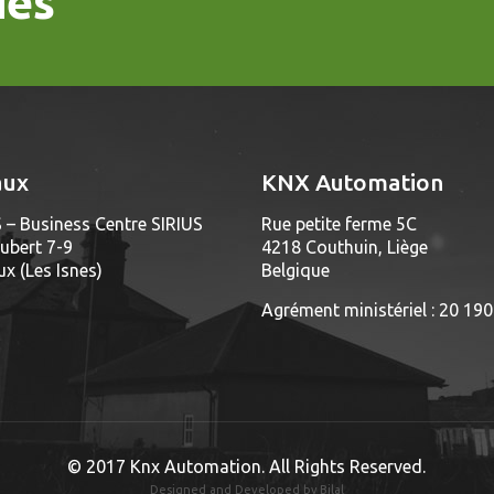
ies
aux
KNX Automation
 – Business Centre SIRIUS
Rue petite ferme 5C
ubert 7-9
4218 Couthuin, Liège
x (Les Isnes)
Belgique
Agrément ministériel : 20 19
© 2017 Knx Automation. All Rights Reserved.
Designed and Developed by
Bilal