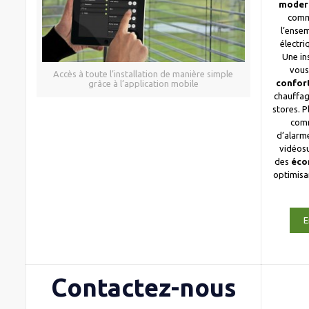
moder
comm
l’ense
électri
Une in
vous
Accès à toute l’installation de manière simple
confor
grâce à l’application mobile
chauffag
stores. 
com
d’alarme
vidéosu
des
éco
optimis
E
Contactez-nous