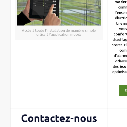
moder
comm
l’ense
électri
Une in
vous
Accès à toute l’installation de manière simple
confor
grâce à l’application mobile
chauffag
stores. 
com
d’alarme
vidéosu
des
éco
optimis
E
Contactez-nous