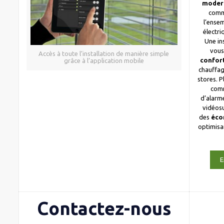
moder
comm
l’ense
électri
Une in
vous
Accès à toute l’installation de manière simple
confor
grâce à l’application mobile
chauffag
stores. 
com
d’alarme
vidéosu
des
éco
optimis
E
Contactez-nous