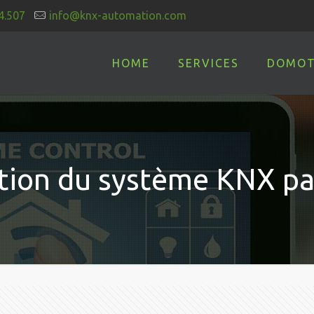
4.507
info@knx-automation.com
HOME
SERVICES
DOMOT
tion du système KNX p