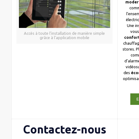
moder
comm
l’ense
électri
Une in
vous
Accès à toute l’installation de manière simple
confor
grâce à l’application mobile
chauffag
stores. 
com
d’alarme
vidéosu
des
éco
optimis
E
Contactez-nous