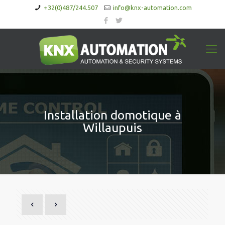
+32(0)487/244.507
info@knx-automation.com
Installation domotique à
Willaupuis