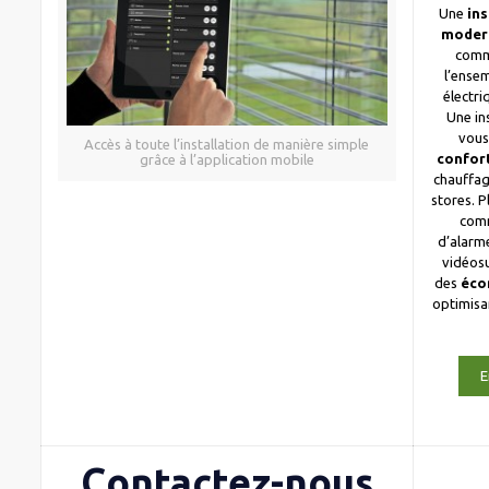
Une
ins
moder
comm
l’ense
électri
Une in
vous
Accès à toute l’installation de manière simple
confor
grâce à l’application mobile
chauffag
stores. 
com
d’alarme
vidéosu
des
éco
optimis
E
Contactez-nous