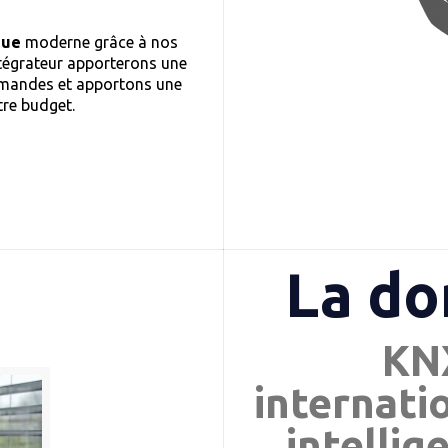
que
moderne grâce à nos
ntégrateur apporterons une
demandes et apportons une
tre budget.
La d
KNX
internati
intellig