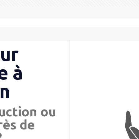
eur
e à
in
uction ou
rès de
?