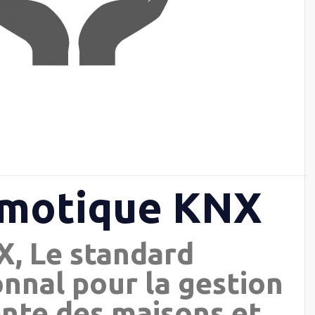
omotique KNX
, Le standard
onnal pour la gestion
ente des maisons et