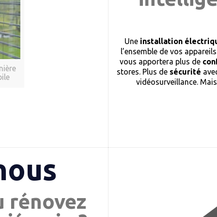
Une
installation électr
l’ensemble de vos appareils
vous apportera plus de
con
nière
stores. Plus de
sécurité
avec
ile
vidéosurveillance. Mai
nous
u rénovez