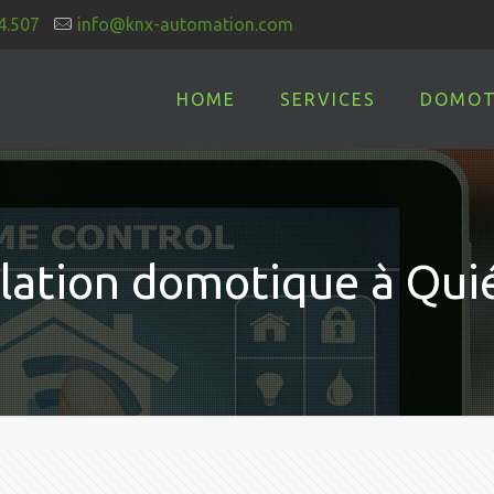
4.507
info@knx-automation.com
HOME
SERVICES
DOMOT
llation domotique à Qui