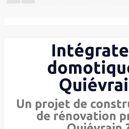
Intégrat
domotiqu
Quiévra
Un projet de constr
de rénovation p
Quiévrain 