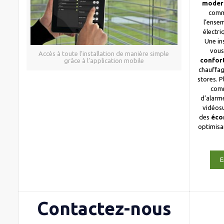
moder
comm
l’ense
électri
Une in
vous
Accès à toute l’installation de manière simple
confor
grâce à l’application mobile
chauffag
stores. 
com
d’alarme
vidéosu
des
éco
optimis
E
Contactez-nous