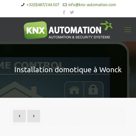
+32(0)487/244.507
info@knx-automation.com
Installation domotique à Wonck