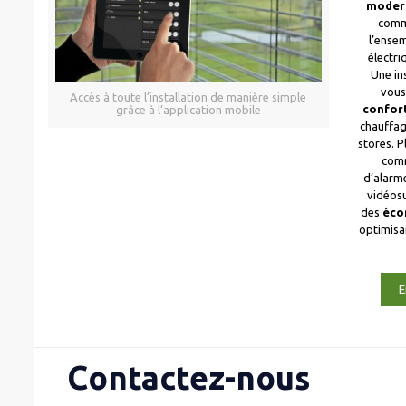
moder
comm
l’ense
électri
Une in
vous
Accès à toute l’installation de manière simple
confor
grâce à l’application mobile
chauffag
stores. 
com
d’alarme
vidéosu
des
éco
optimis
E
Contactez-nous