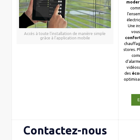
moder
comm
l’ense
électri
Une in
vous
Accès à toute l’installation de manière simple
confor
grâce à l’application mobile
chauffag
stores. 
com
d’alarme
vidéosu
des
éco
optimis
E
Contactez-nous