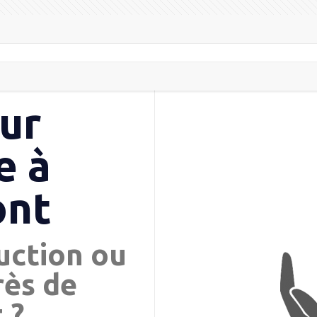
ur
e à
ont
uction ou
rès de
 ?