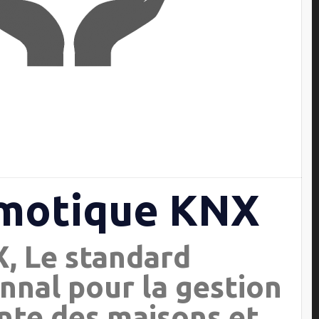
motique KNX
, Le standard
nnal pour la gestion
ente des maisons et