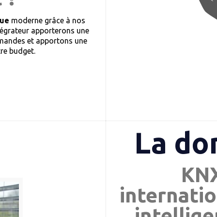
que
moderne grâce à nos
tégrateur apporterons une
demandes et apportons une
tre budget.
La do
KNX
internatio
intellig