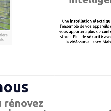
Une
installation électri
l’ensemble de vos appareils 
vous apportera plus de
conf
nière
stores. Plus de
sécurité
avec
ile
la vidéosurveillance. Mai
nous
u rénovez