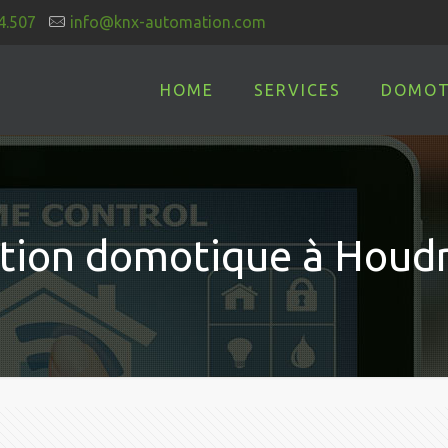
4.507
info@knx-automation.com
HOME
SERVICES
DOMOT
lation domotique à Hou