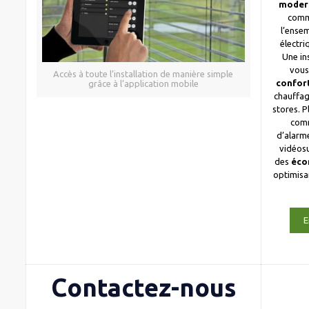
moder
comm
l’ense
électri
Une in
vous
Accès à toute l’installation de manière simple
confor
grâce à l’application mobile
chauffag
stores. 
com
d’alarme
vidéosu
des
éco
optimis
E
Contactez-nous