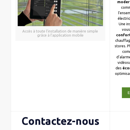
moder
comm
l’ense
électri
Une in
vous
Accès à toute l’installation de manière simple
confor
grâce à l’application mobile
chauffag
stores. 
com
d’alarme
vidéosu
des
éco
optimis
E
Contactez-nous