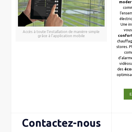
moder
comm
l’ense
électri
Une in
vous
Accès à toute l’installation de manière simple
confor
grâce à l’application mobile
chauffag
stores. 
com
d’alarme
vidéosu
des
éco
optimis
E
Contactez-nous