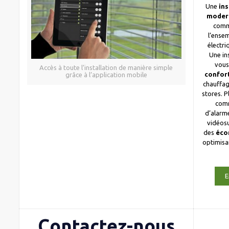
Une
ins
moder
comm
l’ense
électri
Une in
vous
Accès à toute l’installation de manière simple
confor
grâce à l’application mobile
chauffag
stores. 
com
d’alarme
vidéosu
des
éco
optimis
E
Contactez-nous