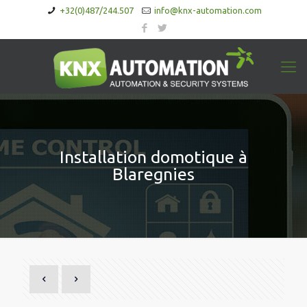
+32(0)487/244.507
info@knx-automation.com
Installation domotique à
Blaregnies