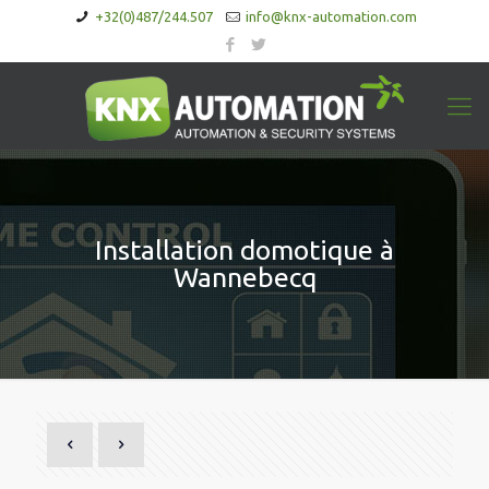
+32(0)487/244.507
info@knx-automation.com
Installation domotique à
Wannebecq