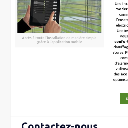
Une
ins
moder
comm
l’ense
électri
Une in
vous
Accès à toute l’installation de manière simple
confor
grâce à l’application mobile
chauffag
stores. 
com
d’alarme
vidéosu
des
éco
optimis
E
Contactez-nous