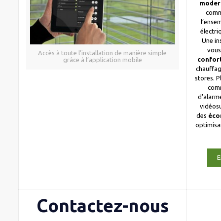
moder
comm
l’ense
électri
Une in
vous
Accès à toute l’installation de manière simple
confor
grâce à l’application mobile
chauffag
stores. 
com
d’alarme
vidéosu
des
éco
optimis
E
Contactez-nous