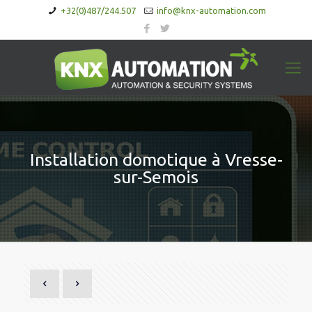
+32(0)487/244.507
info@knx-automation.com
Installation domotique à Vresse-
sur-Semois