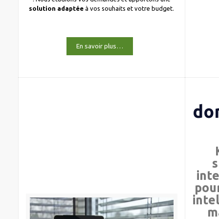
solution adaptée
à vos souhaits et votre budget.
En savoir plus…
do
s
int
pour
inte
m