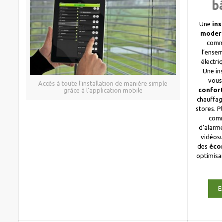
b
Une
ins
moder
comm
l’ense
électri
Une in
vous
Accès à toute l’installation de manière simple
confor
grâce à l’application mobile
chauffag
stores. 
com
d’alarme
vidéosu
des
éco
optimis
E