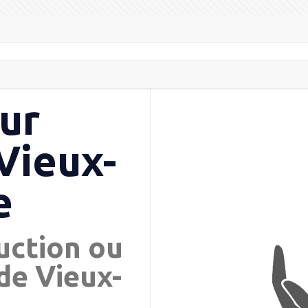
ur
Vieux-
e
uction ou
de Vieux-