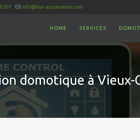
4.507
info@knx-automation.com
HOME
SERVICES
DOMOT
tion domotique à Vieux