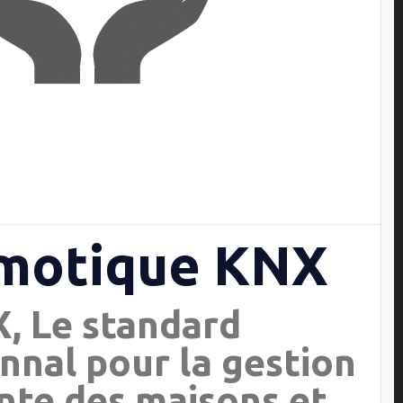
motique KNX
, Le standard
nnal pour la gestion
ente des maisons et