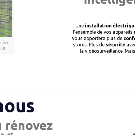
Une
installation électri
l’ensemble de vos appareils 
vous apportera plus de
conf
nière
stores. Plus de
sécurité
avec
ile
la vidéosurveillance. Mai
nous
u rénovez