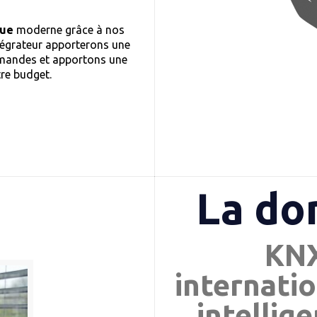
que
moderne grâce à nos
tégrateur apporterons une
demandes et apportons une
tre budget.
La do
KNX
internatio
intellig