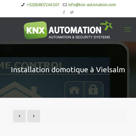
+32(0)487/244.507
info@knx-automation.com
Installation domotique à Vielsalm