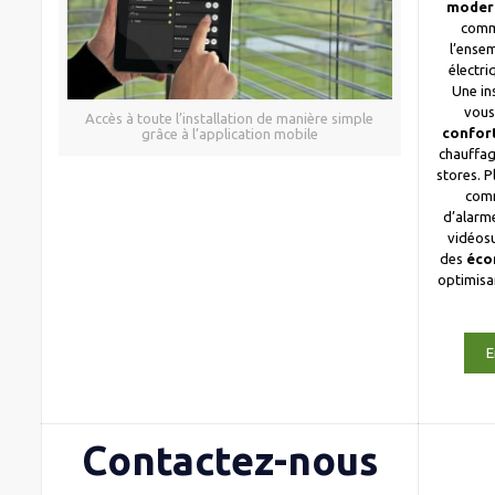
moder
comm
l’ense
électri
Une in
vous
Accès à toute l’installation de manière simple
confor
grâce à l’application mobile
chauffag
stores. 
com
d’alarme
vidéosu
des
éco
optimis
E
Contactez-nous