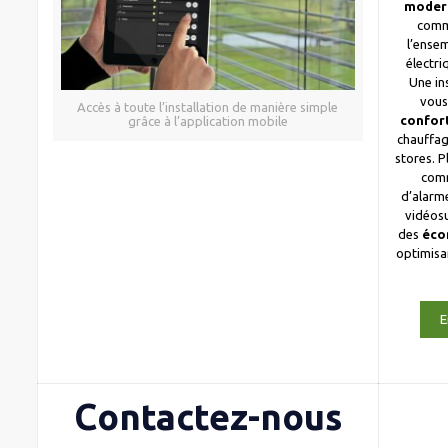
moder
comm
l’ense
électri
Une in
vous
Accès à toute l’installation de manière simple
confor
grâce à l’application mobile
chauffag
stores. 
com
d’alarme
vidéosu
des
éco
optimis
E
Contactez-nous