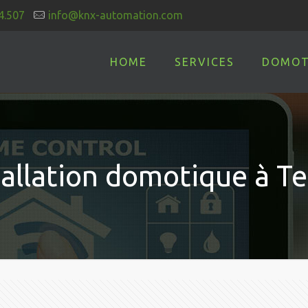
4.507
info@knx-automation.com
HOME
SERVICES
DOMOT
tallation domotique à Te