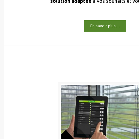
solution adaptée
à vos souhaits et vo
En savoir plus…