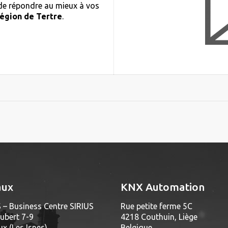
 de répondre au mieux à vos
région de Tertre
.
aux
KNX Automation
 – Business Centre SIRIUS
Rue petite ferme 5C
ubert 7-9
4218 Couthuin, Liège
x (Les Isnes)
Belgique