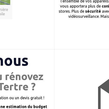
l’ensemble de vos appareils
vous apportera plus de
con
nière
stores. Plus de
sécurité
avec
ile
vidéosurveillance. Mai
nous
u rénovez
Tertre ?
ion ou un devis gratuit !
une estimation du budget