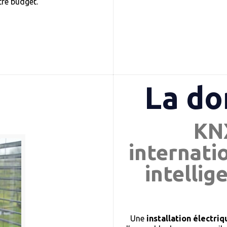
tre budget.
La d
KNX
internati
intellig
Une
installation électr