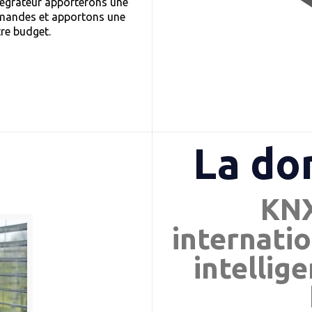
tégrateur apporterons une
demandes et apportons une
tre budget.
La do
KNX
internatio
intellig