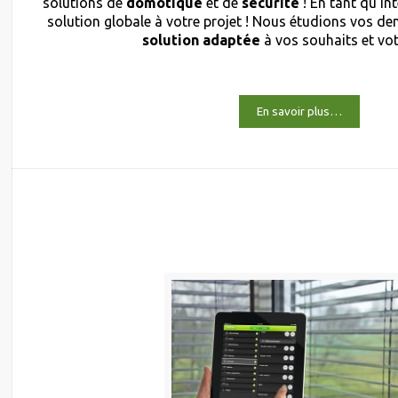
solutions de
domotique
et de
sécurité
! En tant qu’in
solution globale à votre projet ! Nous étudions vos 
solution adaptée
à vos souhaits et vo
En savoir plus…