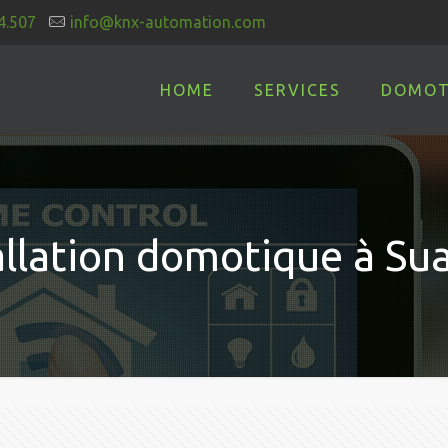
4.507
info@knx-automation.com
HOME
SERVICES
DOMOT
allation domotique à Su