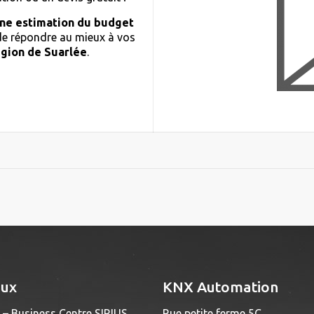
ne estimation du budget
 de répondre au mieux à vos
égion de Suarlée
.
aux
KNX Automation
– Business Centre SIRIUS
Rue petite ferme 5C