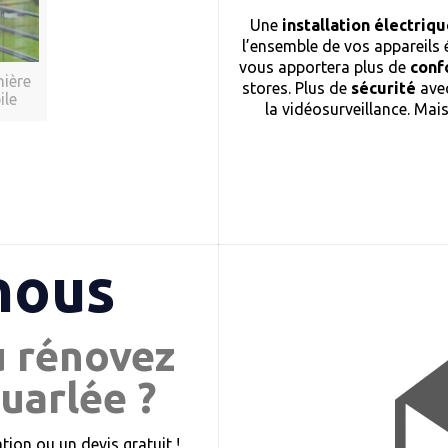
Une
installation électri
l’ensemble de vos appareils 
vous apportera plus de
conf
nière
stores. Plus de
sécurité
avec
ile
la vidéosurveillance. Mai
nous
u rénovez
uarlée ?
ion ou un devis gratuit !