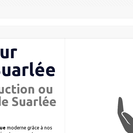
ur
Suarlée
uction ou
de Suarlée
que
moderne grâce à nos