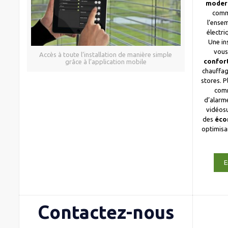
moder
comm
l’ense
électri
Une in
vous
Accès à toute l’installation de manière simple
confor
grâce à l’application mobile
chauffag
stores. 
com
d’alarme
vidéosu
des
éco
optimis
E
Contactez-nous