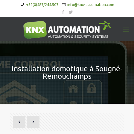
+32(0)487/244.507
info@knx-automation.com
Installation domotique à Sougné-
Remouchamps