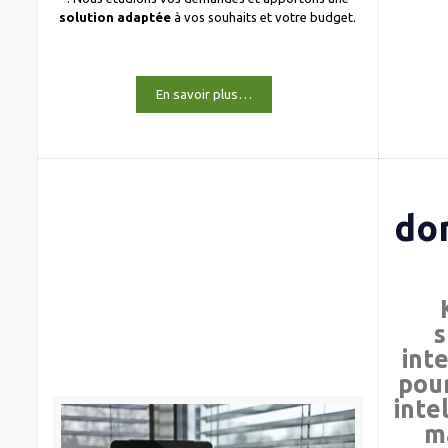
solution adaptée
à vos souhaits et votre budget.
En savoir plus…
do
s
int
pour
inte
m