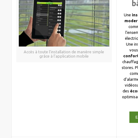
b
Une
ins
moder
comm
l’ense
électri
Une in
vous
Accès à toute l’installation de manière simple
confor
grâce à l’application mobile
chauffag
stores. 
com
d’alarme
vidéosu
des
éco
optimis
E