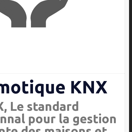
motique KNX
, Le standard
nnal pour la gestion
ente des maisons et