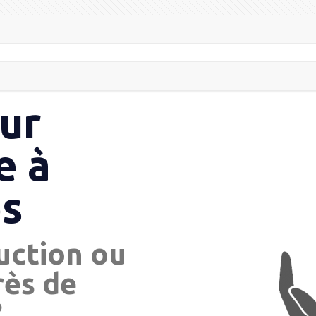
ur
e à
es
uction ou
rès de
?