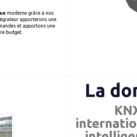
que
moderne grâce à nos
tégrateur apporterons une
demandes et apportons une
tre budget.
La do
KNX
internatio
intellig