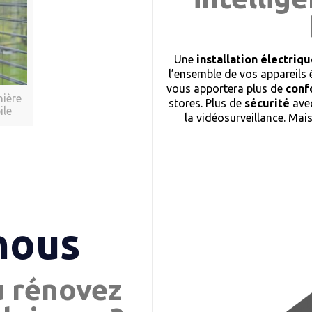
Une
installation électri
l’ensemble de vos appareils 
vous apportera plus de
conf
nière
stores. Plus de
sécurité
avec
ile
la vidéosurveillance. Mai
nous
u rénovez