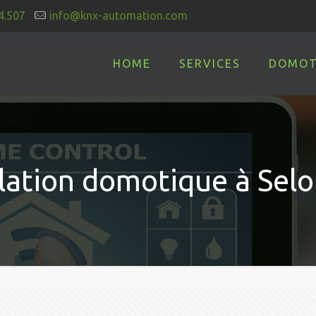
4.507
info@knx-automation.com
HOME
SERVICES
DOMOT
llation domotique à Sel