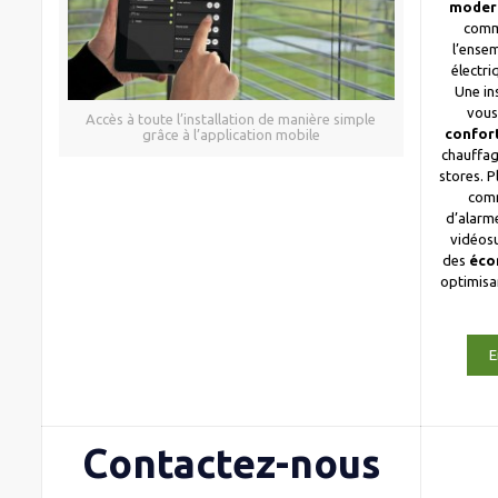
moder
comm
l’ense
électri
Une in
vous
Accès à toute l’installation de manière simple
confor
grâce à l’application mobile
chauffag
stores. 
com
d’alarme
vidéosu
des
éco
optimis
E
Contactez-nous