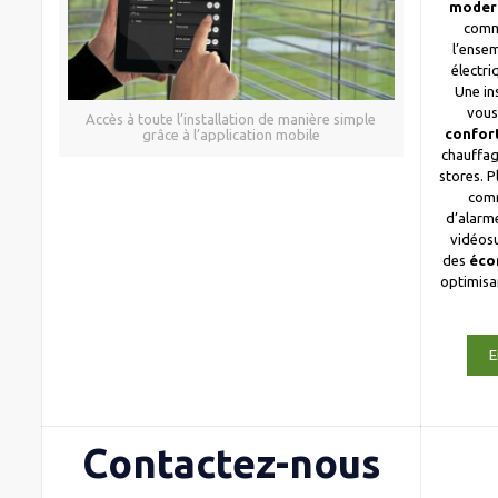
moder
comm
l’ense
électri
Une in
vous
Accès à toute l’installation de manière simple
confor
grâce à l’application mobile
chauffag
stores. 
com
d’alarme
vidéosu
des
éco
optimis
E
Contactez-nous