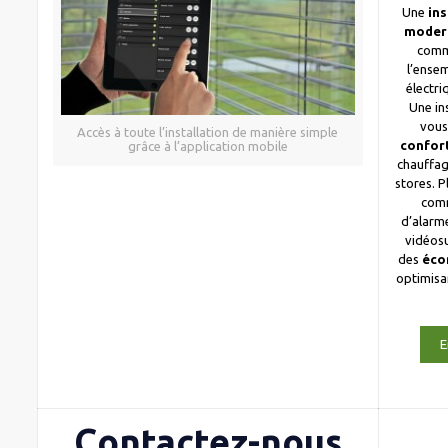
Une
ins
moder
comm
l’ense
électri
Une in
vous
Accès à toute l’installation de manière simple
confor
grâce à l’application mobile
chauffag
stores. 
com
d’alarme
vidéosu
des
éco
optimis
E
Contactez-nous