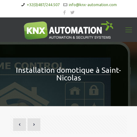
+32(0)487/244.507
info@knx-automation.com
Installation domotique à Saint-
Nicolas