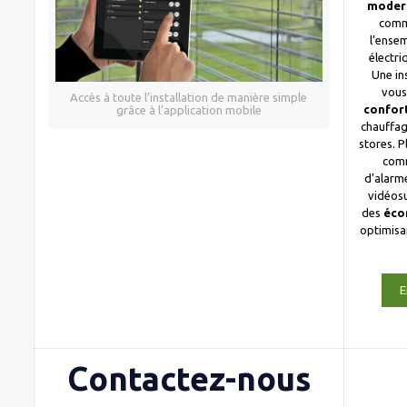
moder
comm
l’ense
électri
Une in
vous
Accès à toute l’installation de manière simple
confor
grâce à l’application mobile
chauffag
stores. 
com
d’alarme
vidéosu
des
éco
optimis
E
Contactez-nous