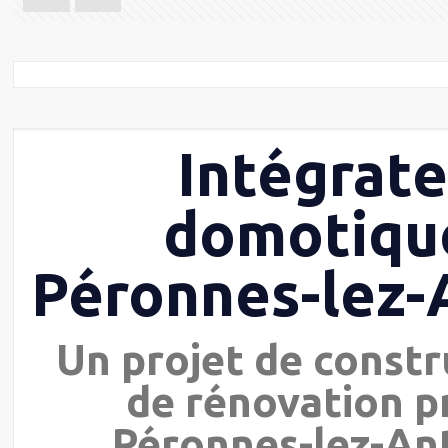
Intégrat
domotiqu
Péronnes-lez-
Un projet de constr
de rénovation p
Péronnes-lez-Ant