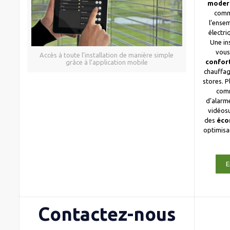
moder
comm
l’ense
électri
Une in
vous
Accès à toute l’installation de manière simple
confor
grâce à l’application mobile
chauffag
stores. 
com
d’alarme
vidéosu
des
éco
optimis
E
Contactez-nous