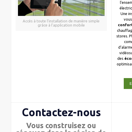
l’ense
électri
Une in
vous
Accès à toute l’installation de manière simple
confor
grâce à l’application mobile
chauffag
stores. 
com
d’alarme
vidéosu
des
éco
optimis
E
Contactez-nous
Vous construisez ou