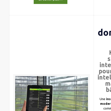
do
s
int
pour
inte
m
b
Une
ins
moder
comm