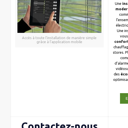
Une
ins
moder
comm
l’ense
électri
Une in
vous
Accès à toute l’installation de manière simple
confor
grâce à l’application mobile
chauffag
stores. 
com
d’alarme
vidéosu
des
éco
optimis
E
Contactez-nous