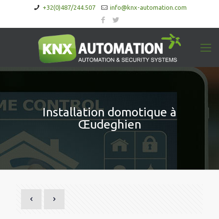
+32(0)487/244.507
info@knx-automation.com
Installation domotique à
Œudeghien