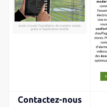
moder
comm
l’ense
électri
Une in
vous
Accès à toute l’installation de manière simple
confor
grâce à l’application mobile
chauffag
stores. 
com
d’alarme
vidéosu
des
éco
optimis
E
Contactez-nous