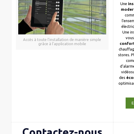
Une
ins
moder
comm
l’ense
électri
Une in
vous
Accès à toute l’installation de manière simple
confor
grâce à l’application mobile
chauffag
stores. 
com
d’alarme
vidéosu
des
éco
optimis
E
Contactez-nous