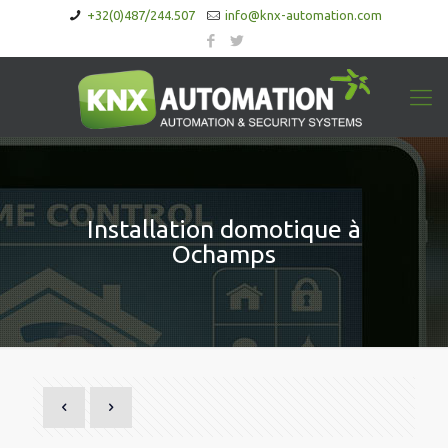
+32(0)487/244.507
info@knx-automation.com
Installation domotique à
Ochamps