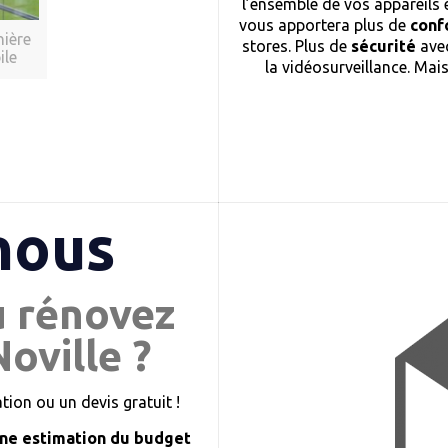
l’ensemble de vos appareils 
vous apportera plus de
conf
nière
stores. Plus de
sécurité
avec
ile
la vidéosurveillance. Mai
nous
u rénovez
oville ?
ion ou un devis gratuit !
ne estimation du budget