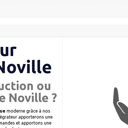
ur
oville
uction ou
e Noville ?
que
moderne grâce à nos
tégrateur apporterons une
demandes et apportons une