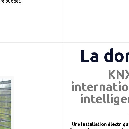
tre budget.
La do
KNX
internatio
intellig
Une
installation électri