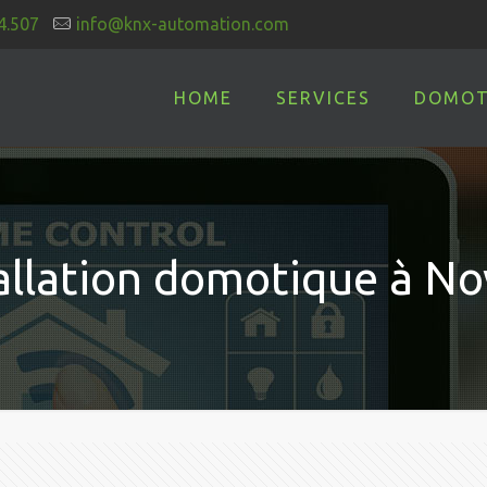
4.507
info@knx-automation.com
HOME
SERVICES
DOMOT
allation domotique à Nov