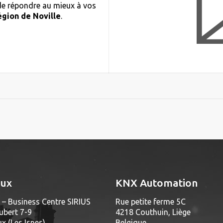
 de répondre au mieux à vos
égion de Noville
.
aux
KNX Automation
– Business Centre SIRIUS
Rue petite ferme 5C
ubert 7-9
4218 Couthuin, Liège
 (Les Isnes)
Belgique