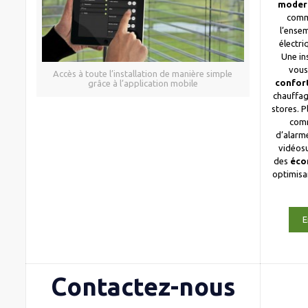
moder
comm
l’ense
électri
Une in
vous
Accès à toute l’installation de manière simple
confor
grâce à l’application mobile
chauffag
stores. 
com
d’alarme
vidéosu
des
éco
optimis
E
Contactez-nous