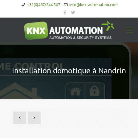
+32(0)487/244.507
info@knx-automation.com
Installation domotique à Nandrin