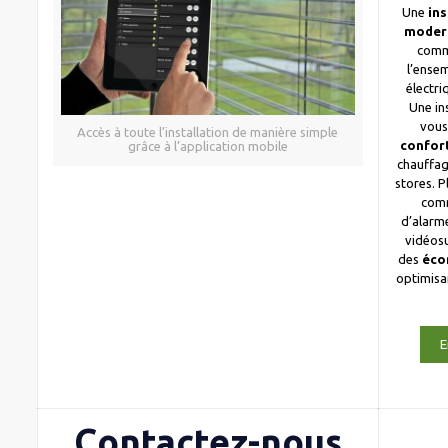
Une
ins
moder
comm
l’ense
électri
Une in
vous
Accès à toute l’installation de manière simple
confor
grâce à l’application mobile
chauffag
stores. 
com
d’alarme
vidéosu
des
éco
optimis
E
Contactez-nous