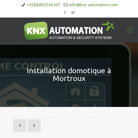
+32(0)487/244.507
info@knx-automation.com
Installation domotique à
Mortroux