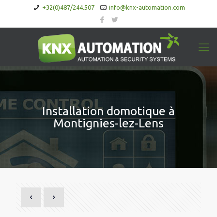
+32(0)487/244.507
info@knx-automation.com
Installation domotique à
Montignies-lez-Lens