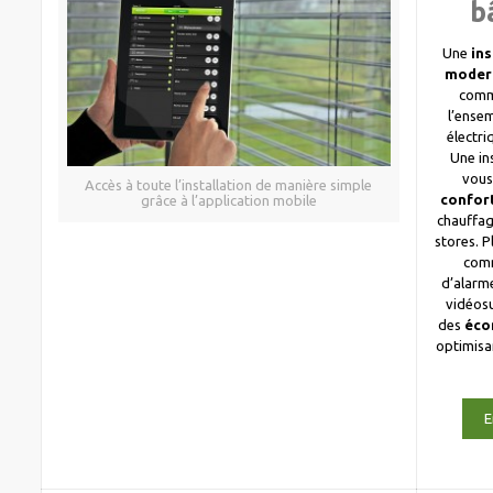
b
Une
ins
moder
comm
l’ense
électri
Une in
vous
Accès à toute l’installation de manière simple
confor
grâce à l’application mobile
chauffag
stores. 
com
d’alarme
vidéosu
des
éco
optimis
E