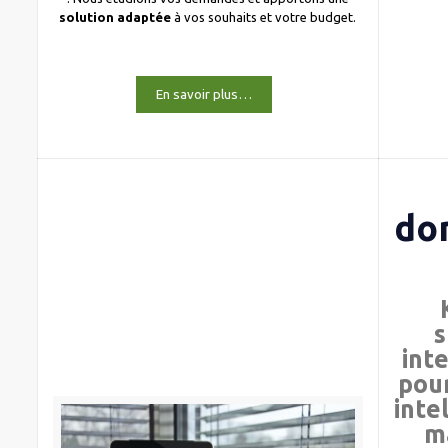
solution adaptée
à vos souhaits et votre budget.
En savoir plus…
do
s
int
pour
inte
m