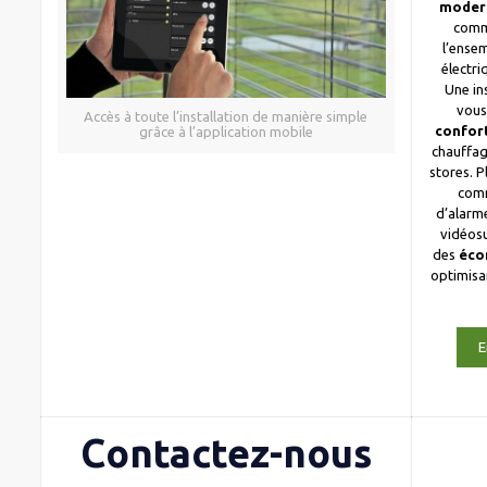
moder
comm
l’ense
électri
Une in
vous
Accès à toute l’installation de manière simple
confor
grâce à l’application mobile
chauffag
stores. 
com
d’alarme
vidéosu
des
éco
optimis
E
Contactez-nous