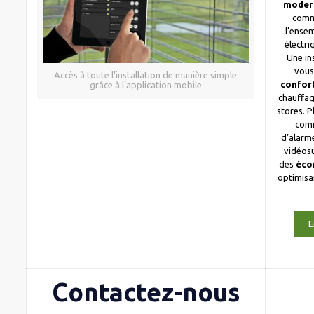
moder
comm
l’ense
électri
Une in
vous
Accès à toute l’installation de manière simple
confor
grâce à l’application mobile
chauffag
stores. 
com
d’alarme
vidéosu
des
éco
optimis
E
Contactez-nous