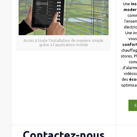
Une
ins
moder
comm
l’ense
électri
Une in
vous
Accès à toute l’installation de manière simple
confor
grâce à l’application mobile
chauffag
stores. 
com
d’alarme
vidéosu
des
éco
optimis
E
Contactez-nous