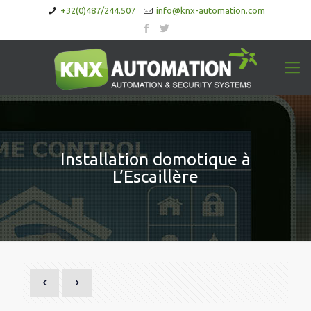
+32(0)487/244.507
info@knx-automation.com
Installation domotique à
L’Escaillère