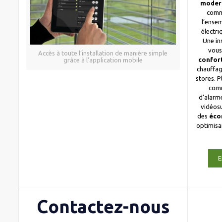
moder
comm
l’ense
électri
Une in
vous
Accès à toute l’installation de manière simple
confor
grâce à l’application mobile
chauffag
stores. 
com
d’alarme
vidéosu
des
éco
optimis
E
Contactez-nous