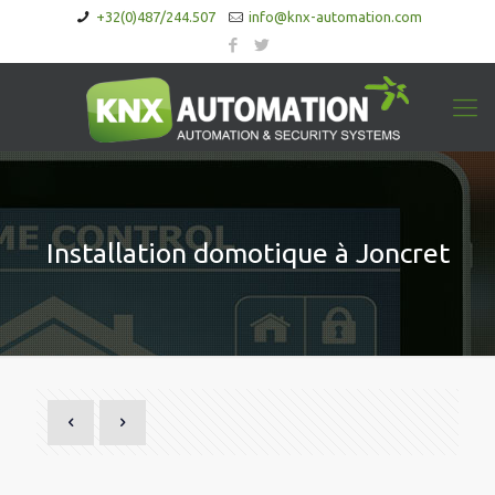
+32(0)487/244.507
info@knx-automation.com
Installation domotique à Joncret