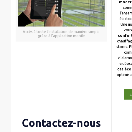
moder
comm
l’ense
électri
Une in
vous
Accès à toute l’installation de manière simple
confor
grâce à l’application mobile
chauffag
stores. 
com
d’alarme
vidéosu
des
éco
optimis
E
Contactez-nous