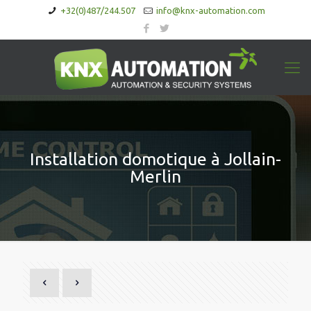
+32(0)487/244.507
info@knx-automation.com
Installation domotique à Jollain-
Merlin