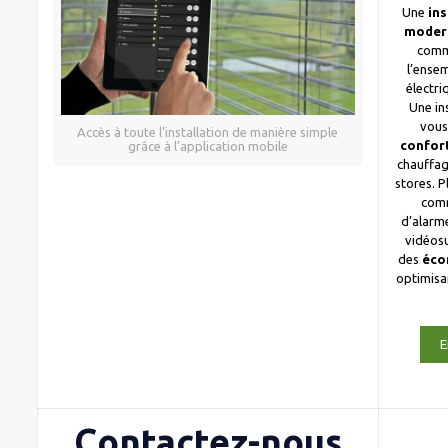
Une
ins
moder
comm
l’ense
électri
Une in
vous
Accès à toute l’installation de manière simple
confor
grâce à l’application mobile
chauffag
stores. 
com
d’alarme
vidéosu
des
éco
optimis
E
Contactez-nous